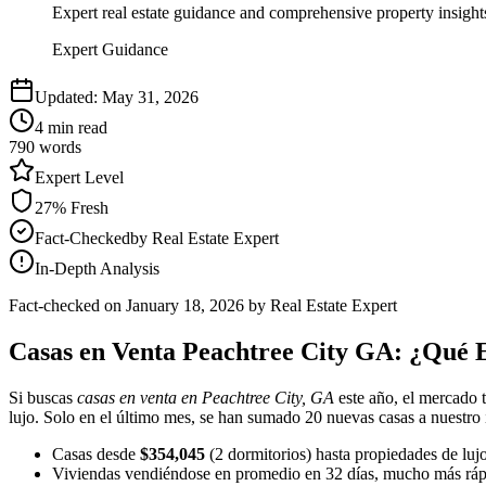
Expert real estate guidance and comprehensive property insight
Expert Guidance
Updated:
May 31, 2026
4
min read
790
words
Expert
Level
27
% Fresh
Fact-Checked
by
Real Estate Expert
In-Depth Analysis
Fact-checked on
January 18, 2026
by Real Estate Expert
Casas en Venta Peachtree City GA: ¿Qué 
Si buscas
casas en venta en Peachtree City, GA
este año, el mercado 
lujo. Solo en el último mes, se han sumado 20 nuevas casas a nuestro 
Casas desde
$354,045
(2 dormitorios) hasta propiedades de luj
Viviendas vendiéndose en promedio en 32 días, mucho más ráp